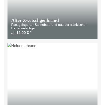
Alter Zwetschgenbrand
Fassgelagerter Steinobstbrand aus der fränkischen
Hauszwetschge
ab
12,00 €
*