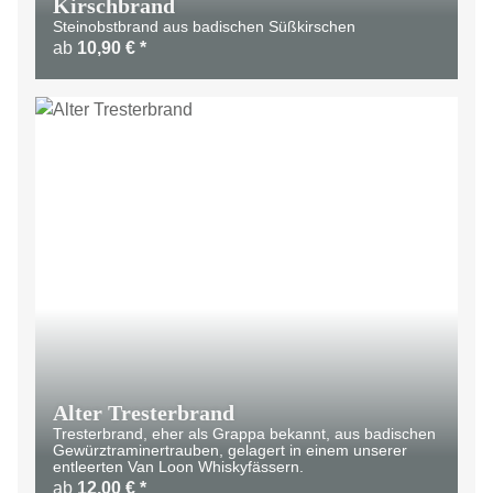
Kirschbrand
Steinobstbrand aus badischen Süßkirschen
ab
10,90 €
*
LIMITIERT
Alter Tresterbrand
Tresterbrand, eher als Grappa bekannt, aus badischen
Gewürztraminertrauben, gelagert in einem unserer
entleerten Van Loon Whiskyfässern.
ab
12,00 €
*