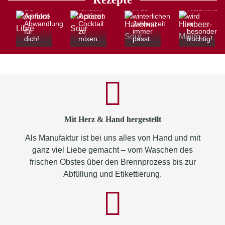
hier
diesen
allem
unserem
die
rundum
in der
Waldhimbee
perfekte
leckeren
winterlichen
wird
Abwandlung
Cocktail
Jahreszeit
er
für
zu
immer
besonders
dich!
mixen.
passt.
fruchtig!
Mit Herz & Hand hergestellt
Als Manufaktur ist bei uns alles von Hand und mit
ganz viel Liebe gemacht – vom Waschen des
frischen Obstes über den Brennprozess bis zur
Abfüllung und Etikettierung.