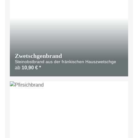
Zwetschgenbrand
Steinobstbrand aus der fränkischen Hauszwetschge
ab
10,90 €
*
LIMITIERT