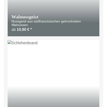
Walnussgeist
Nussgeist aus südfranzösischen getrockneten
Walnüssen
ab
10,90 €
*