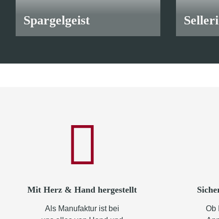
Spargelgeist
Seller
ab
10,90 €
*
ab
10,90
Mit Herz & Hand hergestellt
Siche
Als Manufaktur ist bei
Ob 