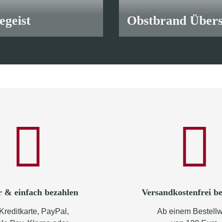
iegeist
Obstbrand Über
 €
*
ab
8,70 €
*
r & einfach bezahlen
Versandkostenfrei be
Kreditkarte, PayPal,
Ab einem Bestellw