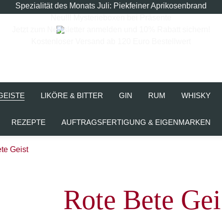
Spezialität des Monats Juli: Piekfeiner Aprikosenbrand
Neu!!! Mysterieboxen bei Präsente
Jetzt zum Newsletter anmelden und 10% Rabatt sichern!
Kostenloser Versand ab 120 Euro Bestellwert
GEISTE
LIKÖRE & BITTER
GIN
RUM
WHISKY
REZEPTE
AUFTRAGSFERTIGUNG & EIGENMARKEN
te Geist
Rote Bete Gei