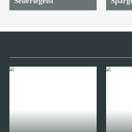
Selleriegeist
Sparge
10,90 €
*
10,90 €
*