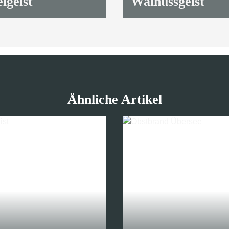
lgeist
Walnussgeist
10,90 €
*
Ähnliche Artikel