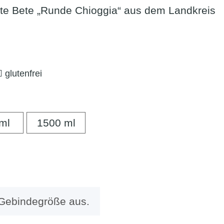
te Bete „Runde Chioggia“ aus dem Landkreis
glutenfrei
500 ml
1500 ml
ml
1500 ml
 Gebindegröße aus.