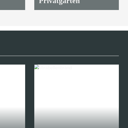
Privatgärten
10,90 €
*