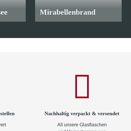
see
Mirabellenbrand
ab
10,90 €
*
stellen
Nachhaltig verpackt & versendet
ert
All unsere Glasflaschen