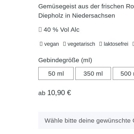
Gemüsegeist aus der frischen Ro
Diepholz in Niedersachsen
40 % Vol Alc
vegan
vegetarisch
laktosefrei
Gebindegröße (ml)
50 ml
350 ml
50 ml
350 ml
500 
10,90 €
ab
x
Wähle bitte deine gewünschte