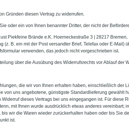
n Gründen diesen Vertrag zu widerrufen.
ie oder ein von Ihnen benannter Dritter, der nicht der Beförder
 Rust Piekfeine Brände e.K. Hoerneckestraße 3 | 28217 Bremen
 (z. B. ein mit der Post versandter Brief, Telefax oder E-Mail) 
fsformular verwenden, das jedoch nicht vorgeschrieben ist.
tteilung über die Ausübung des Widerrufsrechts vor Ablauf der W
lungen, die wir von Ihnen erhalten haben, einschließlich der L
die von uns angebotene, günstigste Standardlieferung gewählt 
n Widerruf dieses Vertrags bei uns eingegangen ist. Für diese
i denn, mit Ihnen wurde ausdrücklich etwas anderes vereinbart;
 bis wir die Waren wieder zurückerhalten haben oder bis Sie 
nkt ist.