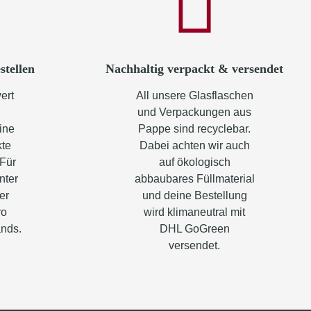
stellen
Nachhaltig verpackt & versendet
ert
All unsere Glasflaschen
und Verpackungen aus
ine
Pappe sind recyclebar.
kte
Dabei achten wir auch
 Für
auf ökologisch
nter
abbaubares Füllmaterial
er
und deine Bestellung
ro
wird klimaneutral mit
ands.
DHL GoGreen
versendet.