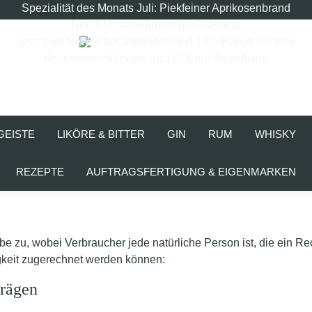
Spezialität des Monats Juli: Piekfeiner Aprikosenbrand
Neu!!! Mysterieboxen bei Präsente
Jetzt zum Newsletter anmelden und 10% Rabatt sichern!
Kostenloser Versand ab 120 Euro Bestellwert
GEISTE
LIKÖRE & BITTER
GIN
RUM
WHISKY
REZEPTE
AUFTRAGSFERTIGUNG & EIGENMARKEN
be zu, wobei Verbraucher jede natürliche Person ist, die ein 
igkeit zugerechnet werden können:
trägen