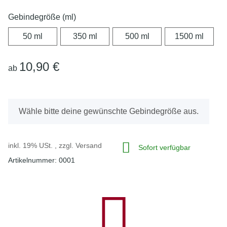
Gebindegröße (ml)
50 ml
350 ml
500 ml
1500 
50 ml
350 ml
500 ml
1500 ml
10,90 €
ab
x
Wähle bitte deine gewünschte Gebindegröße aus.
inkl. 19% USt. , zzgl.
Versand
Sofort verfügbar
Artikelnummer:
0001