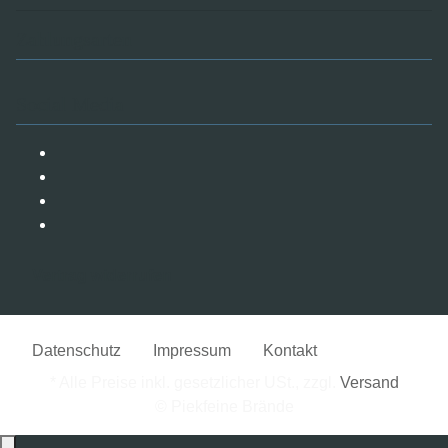
Zahlungsarten
Social Media
Vertrag widerrufen
Datenschutz
Impressum
Kontakt
* Alle Preise inkl. gesetzlicher USt., zzgl.
Versand
© Piekfeine Brände