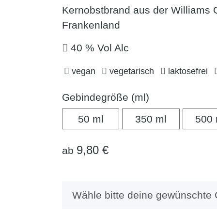
Kernobstbrand aus der Williams 
Frankenland
40 % Vol Alc
vegan
vegetarisch
laktosefrei
Gebindegröße (ml)
50 ml
350 ml
50 ml
350 ml
500 
9,80 €
ab
x
Wähle bitte deine gewünschte