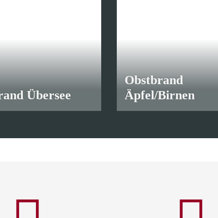
Obstbrand
rand Übersee
Äpfel/Birnen
€
*
ab
8,70 €
*