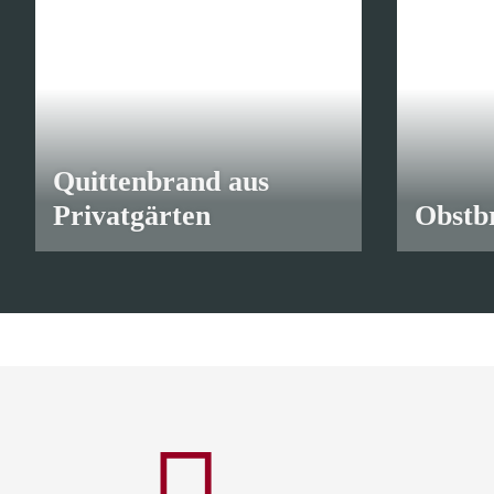
Quittenbrand aus
Privatgärten
Obstb
ab
10,90 €
*
ab
8,70 