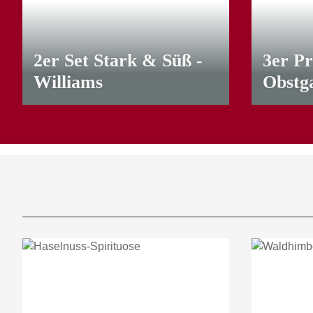
2er Set Stark & Süß -
3er P
Williams
Obstg
18,50 €
*
38,00 €
*