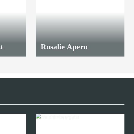
t
Rosalie Apero
23,00 €
*