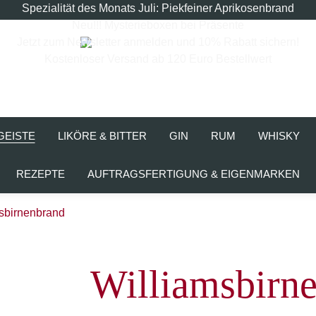
Spezialität des Monats Juli: Piekfeiner Aprikosenbrand
Neu!!! Mysterieboxen bei Präsente
Jetzt zum Newsletter anmelden und 10% Rabatt sichern!
Kostenloser Versand ab 120 Euro Bestellwert
GEISTE
LIKÖRE & BITTER
GIN
RUM
WHISKY
REZEPTE
AUFTRAGSFERTIGUNG & EIGENMARKEN
sbirnenbrand
Williamsbirn