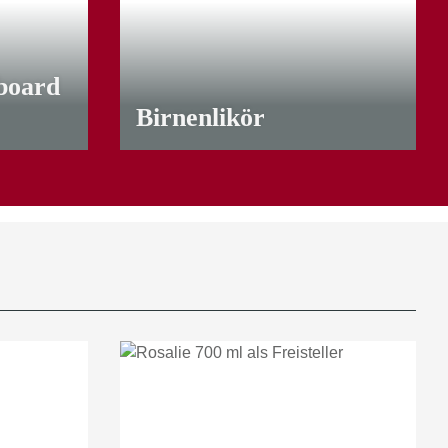
board
Birnenlikör
ab
8,50 €
*