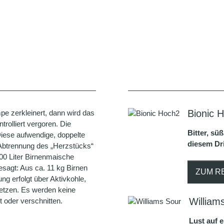
Bionic 
pe zerkleinert, dann wird das
olliert vergoren. Die
Bitter, sü
 Diese aufwendige, doppelte
diesem Dri
 Abtrennung des „Herzstücks“
100 Liter Birnenmaische
esagt: Aus ca. 11 kg Birnen
ZUM R
ung erfolgt über Aktivkohle,
setzen. Es werden keine
William
 oder verschnitten.
Lust auf 