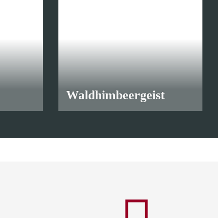
Waldhimbeergeist
ab
10,90 €
*