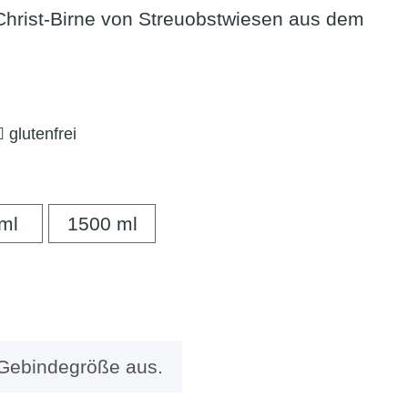
Christ-Birne von Streuobstwiesen aus dem
glutenfrei
500 ml
1500 ml
ml
1500 ml
 Gebindegröße aus.