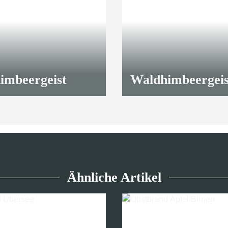
imbeergeist
Waldhimbeergeis
10,90 €
*
Ähnliche Artikel