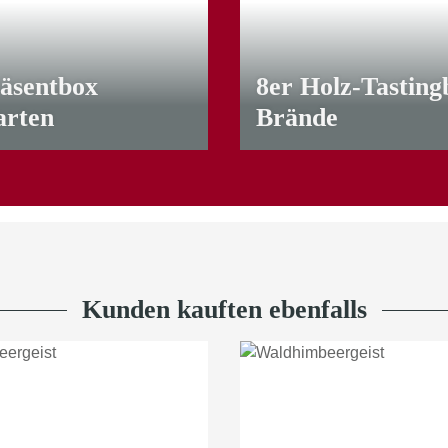
räsentbox
8er Holz-Tasting
arten
Brände
95,00 €
*
Kunden kauften ebenfalls