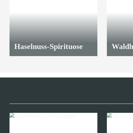
Haselnuss-Spirituose
Waldh
54,90 €
*
54,90 €
*