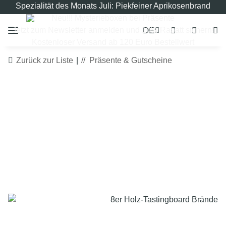
Spezialität des Monats Juli: Piekfeiner Aprikosenbrand
Neu!!! Mysterieboxen bei Präsente
DE
Jetzt zum Newsletter anmelden und 10% Rabatt sichern!
Kostenloser Versand ab 120 Euro Bestellwert
Zurück zur Liste
Präsente & Gutscheine