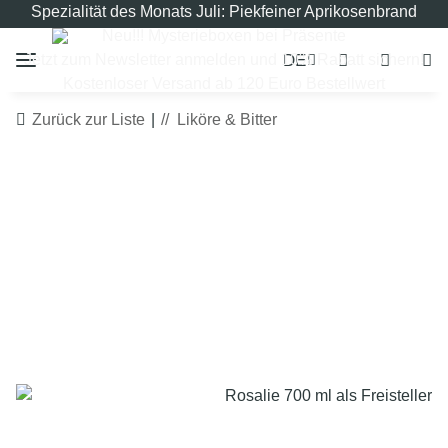
Spezialität des Monats Juli: Piekfeiner Aprikosenbrand
Neu!!! Mysterieboxen bei Präsente
DE
Jetzt zum Newsletter anmelden und 10% Rabatt sichern!
Kostenloser Versand ab 120 Euro Bestellwert
Zurück zur Liste
Liköre & Bitter