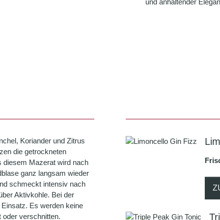
und anhaltender Elegan
Lim
chel, Koriander und Zitrus
nzen die getrockneten
Fris
us diesem Mazerat wird nach
andblase ganz langsam wieder
t und schmeckt intensiv nach
Z
über Aktivkohle. Bei der
Einsatz. Es werden keine
Tr
 oder verschnitten.