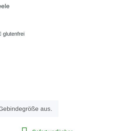
eele
glutenfrei
 Gebindegröße aus.