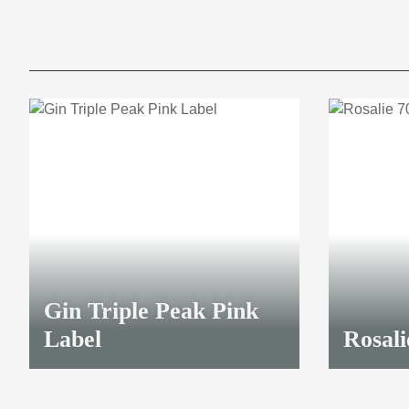
49,50 €
*
Gin Triple Peak Pink
Label
Rosal