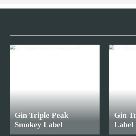
8,70 €
*
23,00 €
*
Gin Triple Peak
Gin Tr
Smokey Label
Label