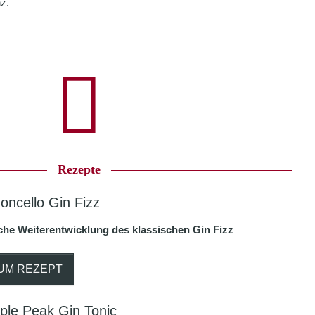
z.
Rezepte
oncello Gin Fizz
che Weiterentwicklung des klassischen Gin Fizz
UM REZEPT
iple Peak Gin Tonic