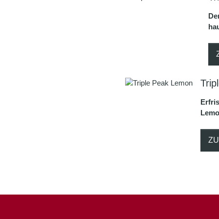
Der
hau
Tri
Erfri
Lemon
ZU