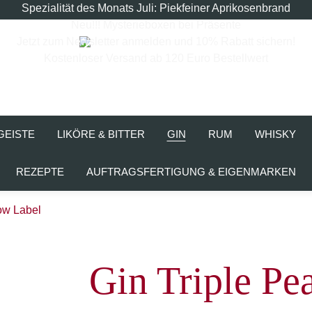
Spezialität des Monats Juli: Piekfeiner Aprikosenbrand
Neu!!! Mysterieboxen bei Präsente
Jetzt zum Newsletter anmelden und 10% Rabatt sichern!
Kostenloser Versand ab 120 Euro Bestellwert
GEISTE
LIKÖRE & BITTER
GIN
RUM
WHISKY
REZEPTE
AUFTRAGSFERTIGUNG & EIGENMARKEN
low Label
Gin Triple Pe