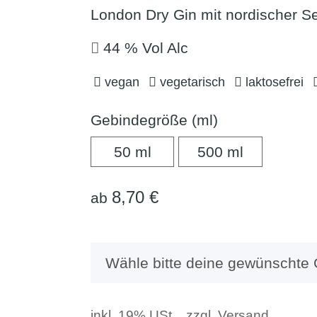
London Dry Gin mit nordischer S
44 % Vol Alc
vegan
vegetarisch
laktosefrei
Gebindegröße (ml)
50 ml
500 ml
50 ml
500 ml
8,70 €
ab
x
Wähle bitte deine gewünschte
inkl. 19% USt. , zzgl.
Versand