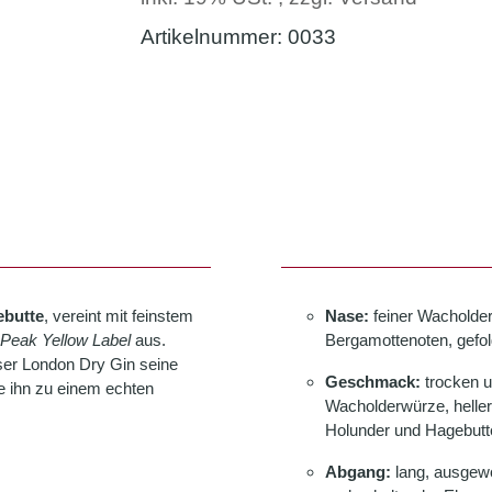
Artikelnummer:
0033
ebutte
, vereint mit feinstem
Nase:
feiner Wacholder 
e Peak Yellow Label
aus.
Bergamottenoten, gefol
ser London Dry Gin seine
Geschmack:
trocken u
ie ihn zu einem echten
Wacholderwürze, heller 
Holunder und Hagebutt
Abgang:
lang, ausgewog