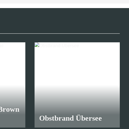
8,25 €
*
 Brown
Obstbrand Übersee