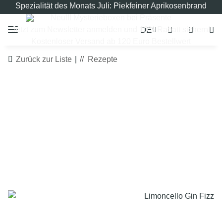
Spezialität des Monats Juli: Piekfeiner Aprikosenbrand
Neu!!! Mysterieboxen bei Präsente
DE
Jetzt zum Newsletter anmelden und 10% Rabatt sichern!
Kostenloser Versand ab 120 Euro Bestellwert
Zurück zur Liste
Rezepte