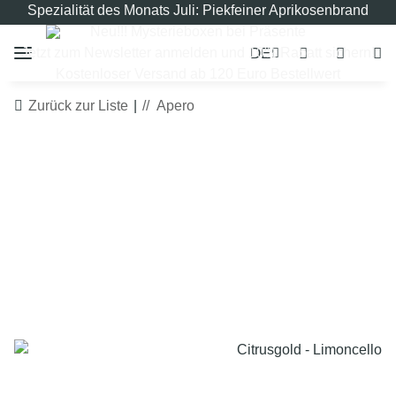
Spezialität des Monats Juli: Piekfeiner Aprikosenbrand
Neu!!! Mysterieboxen bei Präsente
DE
Jetzt zum Newsletter anmelden und 10% Rabatt sichern!
Kostenloser Versand ab 120 Euro Bestellwert
Zurück zur Liste
Apero