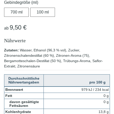
Gebindegröße (ml)
700 ml
100 ml
700 ml
100 ml
9,50 €
ab
Nährwerte
Zutaten:
Wasser, Ethanol (96,3 % vol), Zucker,
Zitronenschalendestillat (60 %), Zitronen-Aroma (75),
Bergamotteschalen-Destillat (50 %), Trübungs-Aroma, Saflor-
Extrakt, Zitronensäure
Durchschnittliche
Nährwertangaben
pro 100 g
Brennwert
979 kJ / 234 kcal
Fett
0 g
davon gesättigte
0 g
Fettsäuren
Kohlenhydrate
13,8 g