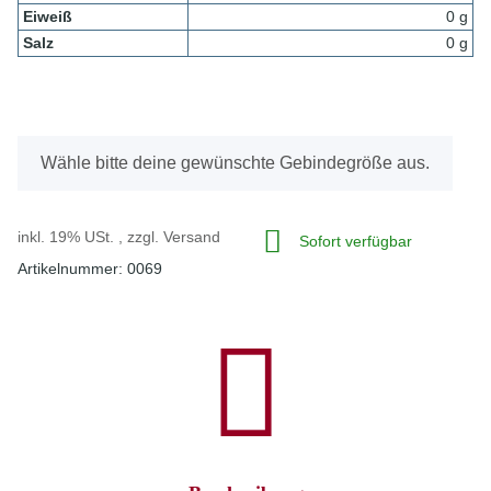
Eiweiß
0 g
Salz
0 g
x
Wähle bitte deine gewünschte Gebindegröße aus.
inkl. 19% USt. , zzgl.
Versand
Sofort verfügbar
Artikelnummer:
0069