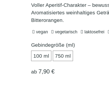
Voller Aperitif-Charakter – bewus
Aromatisiertes weinhaltiges Getr
Bitterorangen.
vegan
vegetarisch
laktosefrei
Gebindegröße (ml)
100 ml
750 ml
100 ml
750 ml
7,90 €
ab