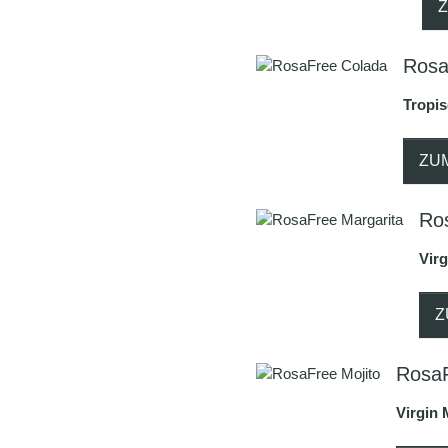
Rosa
Tropis
ZU
Ro
Virg
Z
RosaF
Virgin 