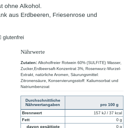
st ohne Alkohol.
änk aus Erdbeeren, Friesenrose und
glutenfrei
Nährwerte
Zutaten:
Alkoholfreier Rotwein 60% (SULFITE) Wasser,
Zucker,Erdbeersaft-Konzentrat 3%, Rosenwurz-Wurzel-
Extrakt, natürliche Aromen, Säurungsmittel:
Zitronensäure, Konservierungsstoff: Kaliumsorbat und
Natriumbenzoat
Durchschnittliche
Nährwertangaben
pro 100 g
Brennwert
157 kJ / 37 kcal
Fett
0 g
davon gesättigte
0 g