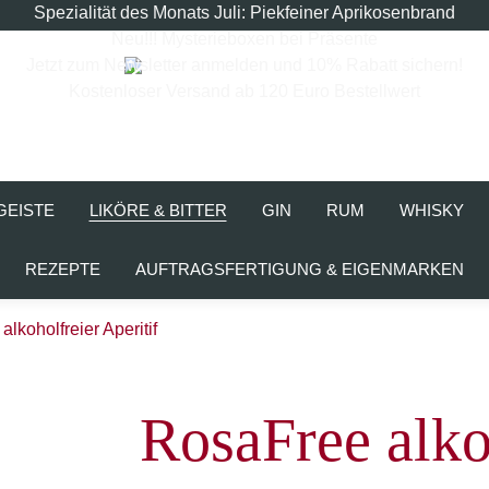
Spezialität des Monats Juli: Piekfeiner Aprikosenbrand
Neu!!! Mysterieboxen bei Präsente
Jetzt zum Newsletter anmelden und 10% Rabatt sichern!
Kostenloser Versand ab 120 Euro Bestellwert
GEISTE
LIKÖRE & BITTER
GIN
RUM
WHISKY
REZEPTE
AUFTRAGSFERTIGUNG & EIGENMARKEN
lkoholfreier Aperitif
RosaFree alkoh