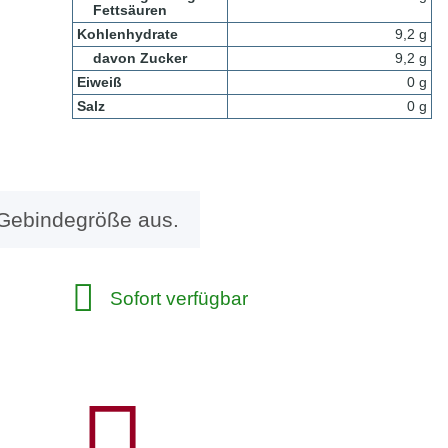
Fettsäuren
Kohlenhydrate
9,2 g
davon Zucker
9,2 g
Eiweiß
0 g
Salz
0 g
 Gebindegröße aus.
Sofort verfügbar