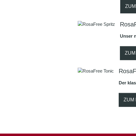
ZUM
RosaF
Unser n
ZUM
RosaF
Der klas
ZUM