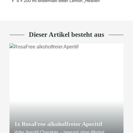
4 × 200 ml Misterhain Bitter Lemon „Heaven“
Dieser Artikel besteht aus
1x
RosaFree alkoholfreier Aperitif
Voller Aperitif-Charakter – bewusst ohne Alkohol.