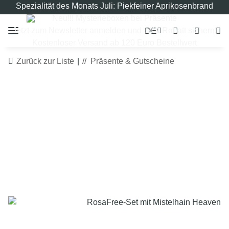
Spezialität des Monats Juli: Piekfeiner Aprikosenbrand
Neu!!! Mysterieboxen bei Präsente
DE
Jetzt zum Newsletter anmelden und 10% Rabatt sichern!
Kostenloser Versand ab 120 Euro Bestellwert
Zurück zur Liste
Präsente & Gutscheine