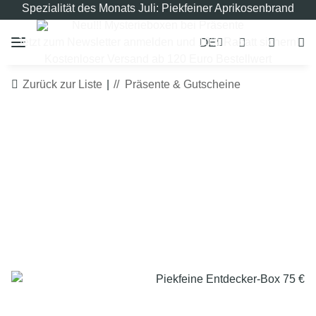
Spezialität des Monats Juli: Piekfeiner Aprikosenbrand
Neu!!! Mysterieboxen bei Präsente
DE
Jetzt zum Newsletter anmelden und 10% Rabatt sichern!
Kostenloser Versand ab 120 Euro Bestellwert
Zurück zur Liste
Präsente & Gutscheine