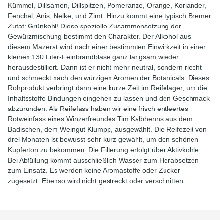
Kümmel, Dillsamen, Dillspitzen, Pomeranze, Orange, Koriander,
Fenchel, Anis, Nelke, und Zimt. Hinzu kommt eine typisch Bremer
Zutat: Grünkohl! Diese spezielle Zusammensetzung der
Gewürzmischung bestimmt den Charakter. Der Alkohol aus
diesem Mazerat wird nach einer bestimmten Einwirkzeit in einer
kleinen 130 Liter-Feinbrandblase ganz langsam wieder
herausdestilliert. Dann ist er nicht mehr neutral, sondern riecht
und schmeckt nach den würzigen Aromen der Botanicals. Dieses
Rohprodukt verbringt dann eine kurze Zeit im Reifelager, um die
Inhaltsstoffe Bindungen eingehen zu lassen und den Geschmack
abzurunden. Als Reifefass haben wir eine frisch entleertes
Rotweinfass eines Winzerfreundes Tim Kalbhenns aus dem
Badischen, dem Weingut Klumpp, ausgewählt. Die Reifezeit von
drei Monaten ist bewusst sehr kurz gewählt, um den schönen
Kupferton zu bekommen. Die Filterung erfolgt über Aktivkohle.
Bei Abfüllung kommt ausschließlich Wasser zum Herabsetzen
zum Einsatz. Es werden keine Aromastoffe oder Zucker
zugesetzt. Ebenso wird nicht gestreckt oder verschnitten.