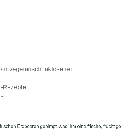
gan
vegetarisch
laktosefrei
er-Rezepte
as
frischen Erdbeeren gepimpt, was ihm eine frische, fruchtige