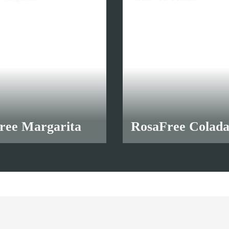
ree Margarita
RosaFree Colad