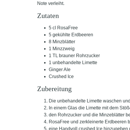
Note verleiht.
Zutaten
5 cl RosaFree
5 gekühlte Erdbeeren
8 Minzblätter
1 Minzzweig
1 TL brauner Rohrzucker
1 unbehandelte Limette
Ginger Ale
Crushed Ice
Zubereitung
Die unbehandelte Limette waschen und
In einem Glas die Limette mit dem Stöß
den Rohrzucker und die Minzeblätter b
RosaFree und zerkleinerte Erdbeeren 
eine Handvoll crushed Ice hinzugeben 