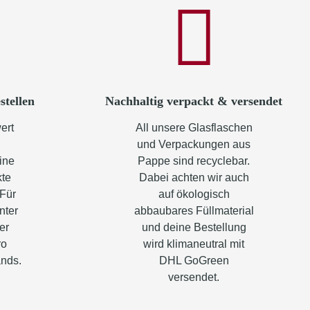
stellen
Nachhaltig verpackt & versendet
ert
All unsere Glasflaschen
und Verpackungen aus
ine
Pappe sind recyclebar.
kte
Dabei achten wir auch
 Für
auf ökologisch
nter
abbaubares Füllmaterial
er
und deine Bestellung
ro
wird klimaneutral mit
ands.
DHL GoGreen
versendet.