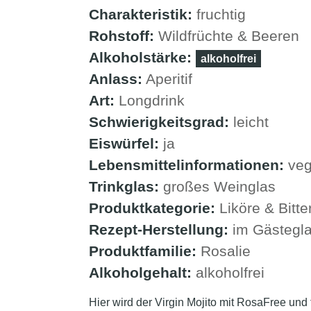
Charakteristik:
fruchtig
Rohstoff:
Wildfrüchte & Beeren
Alkoholstärke:
alkoholfrei
Anlass:
Aperitif
Art:
Longdrink
Schwierigkeitsgrad:
leicht
Eiswürfel:
ja
Lebensmittelinformationen:
ve
Trinkglas:
großes Weinglas
Produktkategorie:
Liköre & Bitt
Rezept-Herstellung:
im Gästegl
Produktfamilie:
Rosalie
Alkoholgehalt:
alkoholfrei
Hier wird der Virgin Mojito mit RosaFree und 