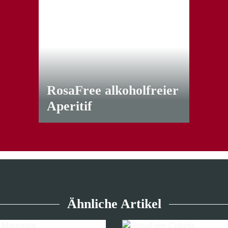
RosaFree alkoholfreier
Aperitif
7,90 € -
16,40 €
*
Ähnliche Artikel