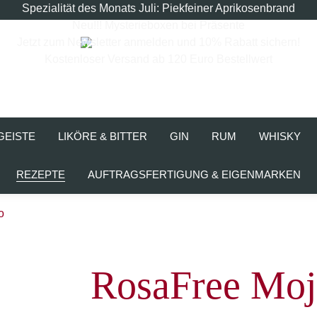
Spezialität des Monats Juli: Piekfeiner Aprikosenbrand
Neu!!! Mysterieboxen bei Präsente
Jetzt zum Newsletter anmelden und 10% Rabatt sichern!
Kostenloser Versand ab 120 Euro Bestellwert
GEISTE
LIKÖRE & BITTER
GIN
RUM
WHISKY
REZEPTE
AUFTRAGSFERTIGUNG & EIGENMARKEN
o
RosaFree Moj