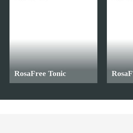
RosaFree Tonic
RosaF