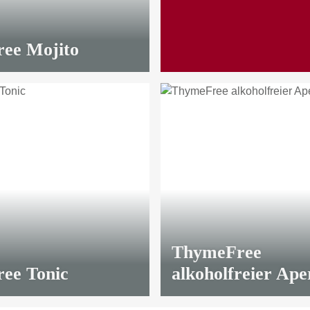
ee Mojito
ThymeFree
ee Tonic
alkoholfreier Aper