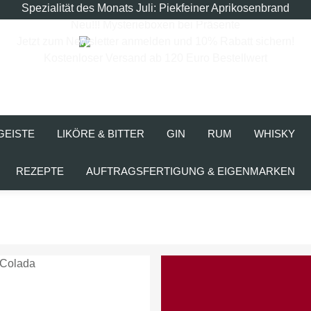
Spezialität des Monats Juli: Piekfeiner Aprikosenbrand
Neu!!! Mysterieboxen bei Präsente
Jetzt zum Newsletter anmelden und 10% Rabatt sichern!
Kostenloser Versand ab 120 Euro Bestellwert
GEISTE
LIKÖRE & BITTER
GIN
RUM
WHISKY
REZEPTE
AUFTRAGSFERTIGUNG & EIGENMARKEN