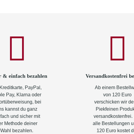
7,90 € -
16,40 €
*
r & einfach bezahlen
Versandkostenfrei be
Kreditkarte, PayPal,
Ab einem Bestellw
le Pay, Klarna oder
von 120 Euro
ortüberweisung, bei
verschicken wir de
ns kannst du ganz
Piekfeinen Produ
fach und sicher mit
versandkostenfrei.
er Methode deiner
alle Bestellungen u
Wahl bezahlen.
120 Euro kostet d