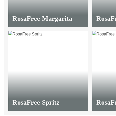
RosaFree Margarita
RosaFr
RosaFree Spritz
RosaFr