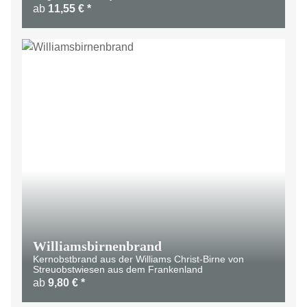
ab
11,55 €
*
Williamsbirnenbrand
Kernobstbrand aus der Williams Christ-Birne von
Streuobstwiesen aus dem Frankenland
ab
9,80 €
*