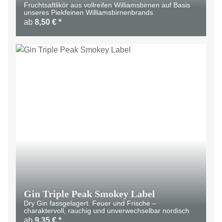
Fruchtsaftlikör aus vollreifen Williamsbirnen auf Basis
unseres Piekfeinen Williamsbirnenbrands
ab
8,50 €
*
LIMITIERT
Gin Triple Peak Smokey Label
Dry Gin fassgelagert. Feuer und Frische –
charaktervoll, rauchig und unverwechselbar nordisch
ab
9,35 €
*