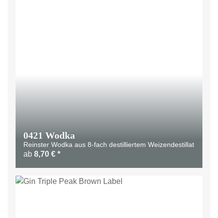
0421 Wodka
Reinster Wodka aus 8-fach destilliertem Weizendestillat
ab
8,70 €
*