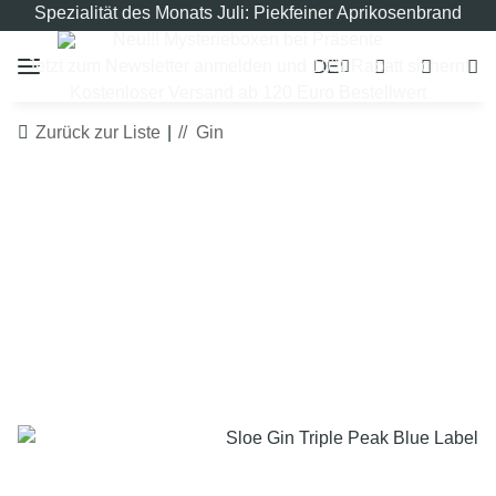
Spezialität des Monats Juli: Piekfeiner Aprikosenbrand
Neu!!! Mysterieboxen bei Präsente
DE
Jetzt zum Newsletter anmelden und 10% Rabatt sichern!
Kostenloser Versand ab 120 Euro Bestellwert
Zurück zur Liste
Gin