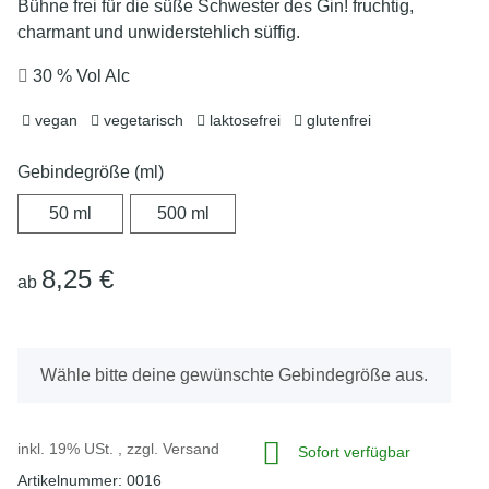
Bühne frei für die süße Schwester des Gin! fruchtig,
charmant und unwiderstehlich süffig.
30 % Vol Alc
vegan
vegetarisch
laktosefrei
glutenfrei
Gebindegröße (ml)
50 ml
500 ml
50 ml
500 ml
8,25 €
ab
x
Wähle bitte deine gewünschte Gebindegröße aus.
inkl. 19% USt. , zzgl.
Versand
Sofort verfügbar
Artikelnummer:
0016