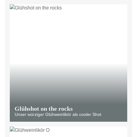
Glühshot on the rocks
Unser würziger Glühweinlikör als cooler Shot