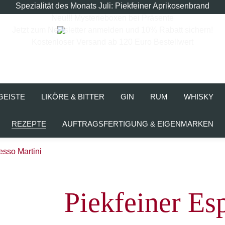
Spezialität des Monats Juli: Piekfeiner Aprikosenbrand
Neu!!! Mysterieboxen bei Präsente
Jetzt zum Newsletter anmelden und 10% Rabatt sichern!
Kostenloser Versand ab 120 Euro Bestellwert
GEISTE
LIKÖRE & BITTER
GIN
RUM
WHISKY
REZEPTE
AUFTRAGSFERTIGUNG & EIGENMARKEN
esso Martini
Piekfeiner Es