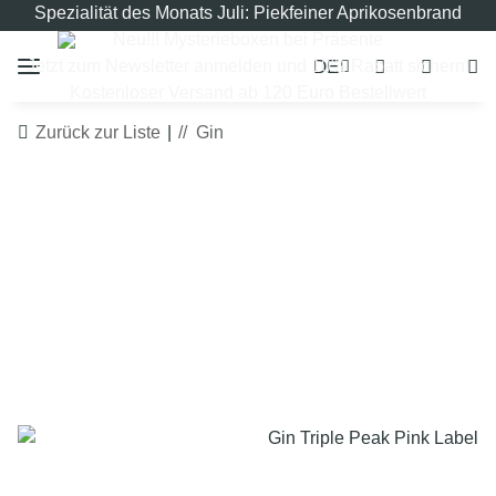
Spezialität des Monats Juli: Piekfeiner Aprikosenbrand
Neu!!! Mysterieboxen bei Präsente
DE
Jetzt zum Newsletter anmelden und 10% Rabatt sichern!
Kostenloser Versand ab 120 Euro Bestellwert
Zurück zur Liste
Gin
LIMITIERT