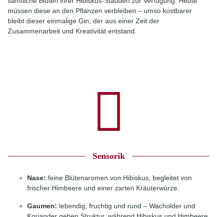
sämtliche Blüten ihrer Hibiskus-Stauden zur Verfügung. Heute
müssen diese an den Pflanzen verbleiben – umso kostbarer
bleibt dieser einmalige Gin, der aus einer Zeit der
Zusammenarbeit und Kreativität entstand.
Sensorik
Nase:
feine Blütenaromen von Hibiskus, begleitet von
frischer Himbeere und einer zarten Kräuterwürze.
Gaumen:
lebendig, fruchtig und rund – Wacholder und
Koriander geben Struktur, während Hibiskus und Himbeere