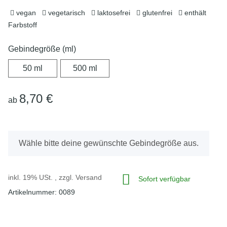
vegan
vegetarisch
laktosefrei
glutenfrei
enthält
Farbstoff
Gebindegröße (ml)
50 ml
500 ml
50 ml
500 ml
8,70 €
ab
x
Wähle bitte deine gewünschte Gebindegröße aus.
inkl. 19% USt. , zzgl.
Versand
Sofort verfügbar
Artikelnummer:
0089