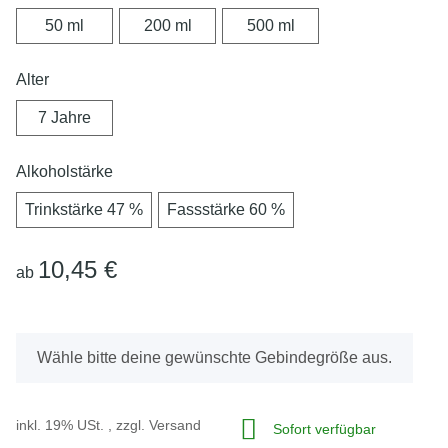
50 ml
200 ml
500 ml
50 ml
200 ml
500 ml
Alter
7 Jahre
7 Jahre
Alkoholstärke
Trinkstärke 47 %
Fassstärke 60 %
Trinkstärke 47 %
Fassstärke 60 %
10,45 €
ab
x
Wähle bitte deine gewünschte Gebindegröße aus.
inkl. 19% USt. , zzgl.
Versand
Sofort verfügbar