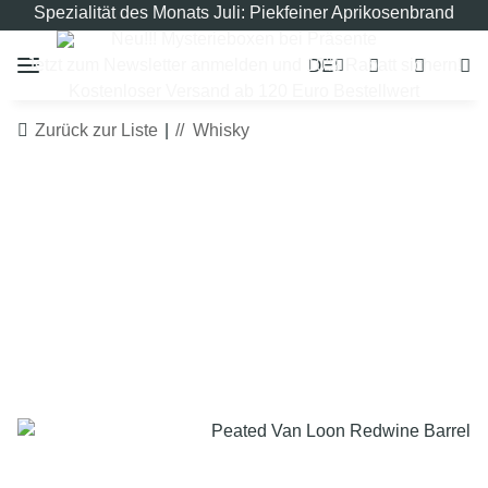
Spezialität des Monats Juli: Piekfeiner Aprikosenbrand
Neu!!! Mysterieboxen bei Präsente
DE
Jetzt zum Newsletter anmelden und 10% Rabatt sichern!
Kostenloser Versand ab 120 Euro Bestellwert
Zurück zur Liste
Whisky