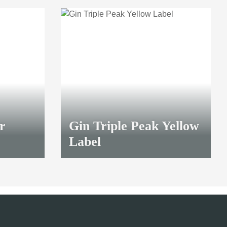
r
Gin Triple Peak Yellow
Label
8,70 €
*