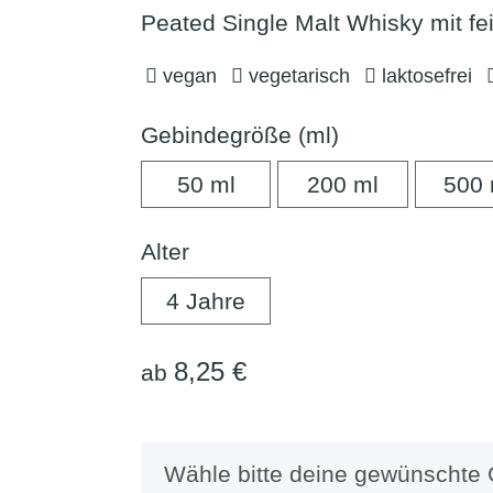
Peated Single Malt Whisky mit f
vegan
vegetarisch
laktosefrei
Gebindegröße (ml)
50 ml
200 ml
50 ml
200 ml
500 
Alter
4 Jahre
4 Jahre
8,25 €
ab
x
Wähle bitte deine gewünschte