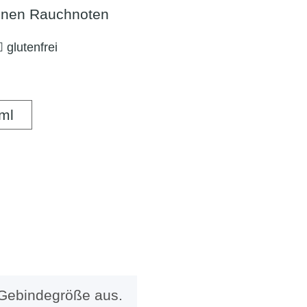
einen Rauchnoten
glutenfrei
500 ml
ml
 Gebindegröße aus.