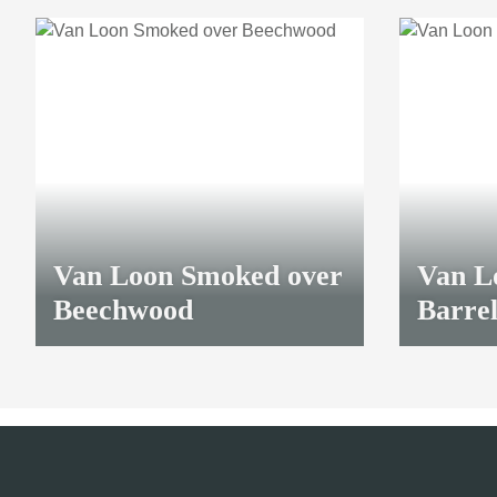
Van Loon Smoked over
Van L
Beechwood
Barre
12,00 €
*
9,35 €
*