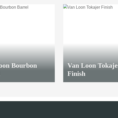
oon Bourbon
Van Loon Tokaje
l
Finish
10,45 €
*