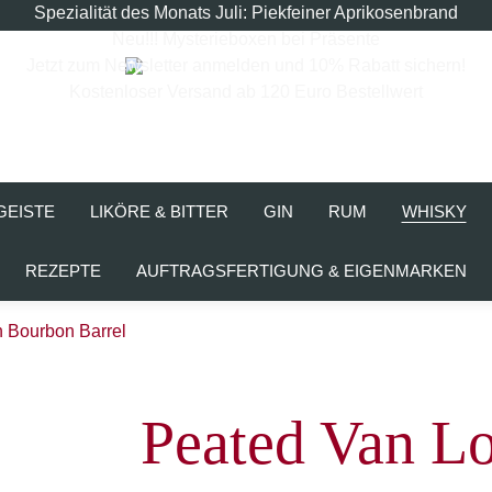
Spezialität des Monats Juli: Piekfeiner Aprikosenbrand
Neu!!! Mysterieboxen bei Präsente
Jetzt zum Newsletter anmelden und 10% Rabatt sichern!
Kostenloser Versand ab 120 Euro Bestellwert
GEISTE
LIKÖRE & BITTER
GIN
RUM
WHISKY
REZEPTE
AUFTRAGSFERTIGUNG & EIGENMARKEN
 Bourbon Barrel
Peated Van L