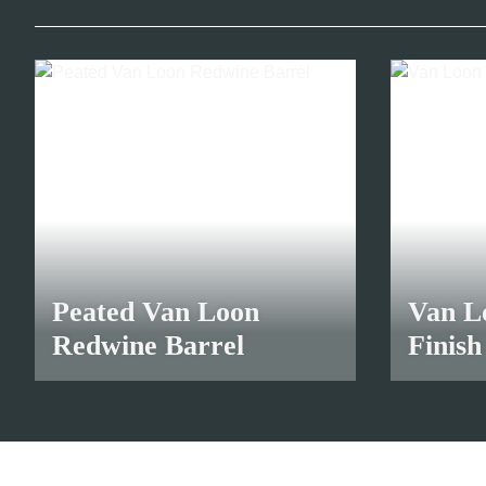
Peated Van Loon
Van L
Redwine Barrel
Finish
ab
10,45 €
*
ab
11,55