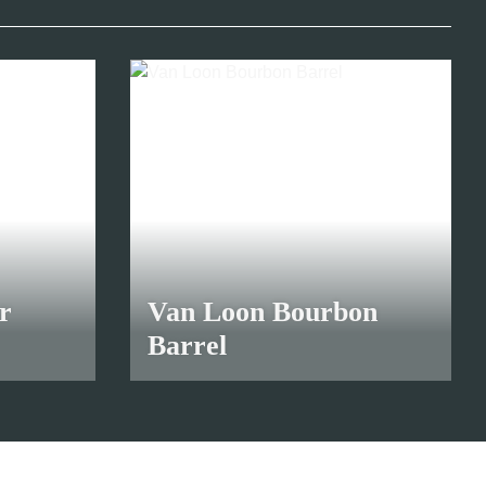
r
Van Loon Bourbon
Barrel
ab
9,35 €
*