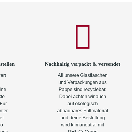
stellen
Nachhaltig verpackt & versendet
ert
All unsere Glasflaschen
und Verpackungen aus
ine
Pappe sind recyclebar.
kte
Dabei achten wir auch
 Für
auf ökologisch
nter
abbaubares Füllmaterial
er
und deine Bestellung
ro
wird klimaneutral mit
ands.
DHL GoGreen