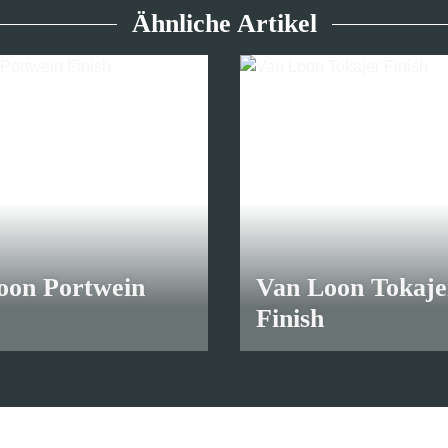
Ähnliche Artikel
oon Portwein
Van Loon Tokaje
Finish
 €
*
ab
10,45 €
*