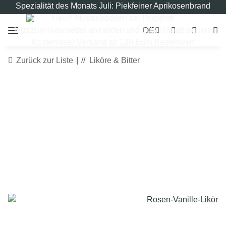
Spezialität des Monats Juli: Piekfeiner Aprikosenbrand
Neu!!! Mysterieboxen bei Präsente
DE
Jetzt zum Newsletter anmelden und 10% Rabatt sichern!
Kostenloser Versand ab 120 Euro Bestellwert
Zurück zur Liste
Liköre & Bitter
LIMITIERT