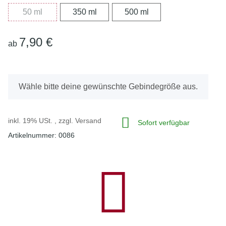
50 ml
350 ml
500 ml
50 ml
350 ml
500 ml
7,90 €
ab
x
Wähle bitte deine gewünschte Gebindegröße aus.
inkl. 19% USt. , zzgl.
Versand
Sofort verfügbar
Artikelnummer:
0086