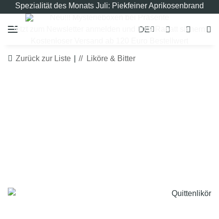
Spezialität des Monats Juli: Piekfeiner Aprikosenbrand
Neu!!! Mysterieboxen bei Präsente
DE
Jetzt zum Newsletter anmelden und 10% Rabatt sichern!
Kostenloser Versand ab 120 Euro Bestellwert
Zurück zur Liste
Liköre & Bitter