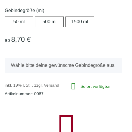
Gebindegröße (ml)
50 ml
500 ml
1500 ml
50 ml
500 ml
1500 ml
8,70 €
ab
x
Wähle bitte deine gewünschte Gebindegröße aus.
inkl. 19% USt. , zzgl.
Versand
Sofort verfügbar
Artikelnummer:
0087