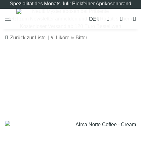
Spezialität des Monats Juli: Piekfeiner Aprikosenbrand
Neu!!! Mysterieboxen bei Präsente
DE
Jetzt zum Newsletter anmelden und 10% Rabatt sichern!
Kostenloser Versand ab 120 Euro Bestellwert
Zurück zur Liste
Liköre & Bitter