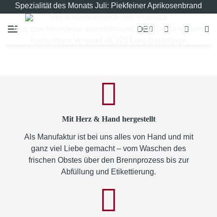
Spezialität des Monats Juli: Piekfeiner Aprikosenbrand
Neu!!! Mysterieboxen bei Präsente
DE
Jetzt zum Newsletter anmelden und 10% Rabatt sichern!
Kostenloser Versand ab 120 Euro Bestellwert
Mit Herz & Hand hergestellt
Als Manufaktur ist bei uns alles von Hand und mit
ganz viel Liebe gemacht – vom Waschen des
frischen Obstes über den Brennprozess bis zur
Abfüllung und Etikettierung.