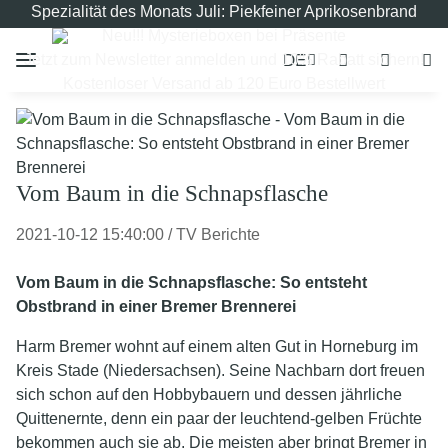
Spezialität des Monats Juli: Piekfeiner Aprikosenbrand
Neu!!! Mysterieboxen bei Präsente
DE
Jetzt zum Newsletter anmelden und 10% Rabatt sichern!
Kostenloser Versand ab 120 Euro Bestellwert
Vom Baum in die Schnapsflasche
2021-10-12 15:40:00
/
TV Berichte
Vom Baum in die Schnapsflasche: So entsteht
Obstbrand in einer Bremer Brennerei
Harm Bremer wohnt auf einem alten Gut in Horneburg im
Kreis Stade (Niedersachsen). Seine Nachbarn dort freuen
sich schon auf den Hobbybauern und dessen jährliche
Quittenernte, denn ein paar der leuchtend-gelben Früchte
bekommen auch sie ab. Die meisten aber bringt Bremer in