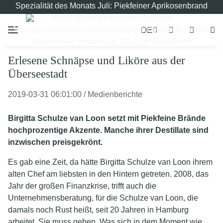
Spezialität des Monats Juli: Piekfeiner Aprikosenbrand
Neu!!! Mysterieboxen bei Präsente
DE
Jetzt zum Newsletter anmelden und 10% Rabatt sichern!
Kostenloser Versand ab 120 Euro Bestellwert
Erlesene Schnäpse und Liköre aus der
Überseestadt
2019-03-31 06:01:00
/
Medienberichte
Birgitta Schulze van Loon setzt mit Piekfeine Brände
hochprozentige Akzente. Manche ihrer Destillate sind
inzwischen preisgekrönt.
Es gab eine Zeit, da hätte Birgitta Schulze van Loon ihrem
alten Chef am liebsten in den Hintern getreten. 2008, das
Jahr der großen Finanzkrise, trifft auch die
Unternehmensberatung, für die Schulze van Loon, die
damals noch Rust heißt, seit 20 Jahren in Hamburg
arbeitet. Sie muss gehen. Was sich in dem Moment wie