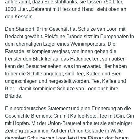
aufgeräumt, dazu Edelstahltanks, sie fassen 750 Liter,
1000 Liter. „Gebrannt mit Herz und Hand“ steht oben an
den Kesseln.
Den Standort für ihr Geschäft hat Schulze van Loon mit
Bedacht gewählt. Piekfeine Brände sitzt im Europahafen in
dem ehemaligen Lager eines Weinimporteurs. Die
Fassade ist komplett verglast, von innen geben die
Fenster den Blick frei auf das Hafenbecken, von außen
kann der Besucher sehen, was ihn erwartet. Hier haben
früher die Schiffe angelegt, sind Tee, Kaffee und Bier
umgeschlagen und hergestellt worden. Tee, Kaffee und
Bier – damit kombiniert Schulze van Loon auch ihre
Brände.
Ein norddeutsches Statement und eine Erinnerung an die
Geschichte Bremens; Gin mit Kaffee-Note, Tee mit Gin, Gin
mit Hopfen. Mit der Union-Brauerei arbeitet sie seit einiger
Zeit eng zusammen. Auf dem Union-Gelände in Walle
deponiert Schulze van Loon jetzt ihre Fässer, dort lagern