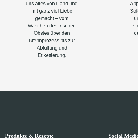
uns alles von Hand und
App
mit ganz viel Liebe
Sof
gemacht – vom
u
Waschen des frischen
ein
Obstes über den
d
Brennprozess bis zur
Abfüllung und
Etikettierung.
Produkte & Rezepte
Social Medi