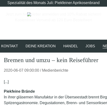
Spezialität des Monats Juli: Piekfeiner Aprikosenbrand
Neu!!! Mysterieboxen bei Präsente
Jetzt zum Newsletter anmelden und 10% Rabatt sichern!
Kostenloser Versand ab 120 Euro Bestellwert
KONTAKT
DEINE KREATION
HANDEL
JOBS
N
Bremen und umzu – kein Reiseführer
2020-06-07 09:00:00
/
Medienberichte
[...]
Piekfeine Brände
In ihrer gläsernen Manufaktur in der Überseestadt brennt Birg
Spitzengastronomie. Degustationen, Brenn- und Sensorikse